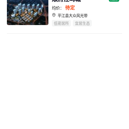
待定
均价：
平江县大众风光带
低密居所
宜居生态
北岸尚都
现房
4100
均价：
元/㎡
华容县华鲇路与白鼎山路交汇处（新人民医院对面）
宜居生态
步步高新天地
现房
4900
均价：
元/㎡
华容县西正街与范蠡路交汇处
宜居生态