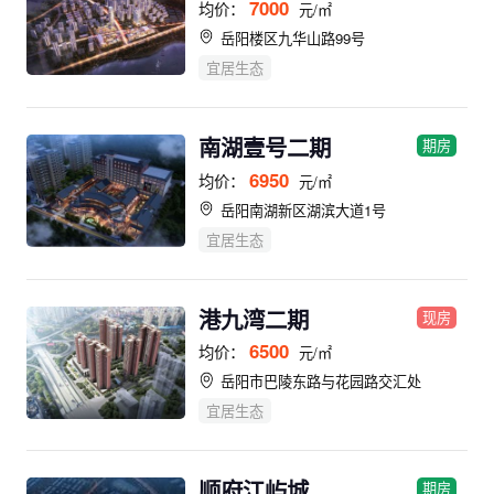
7000
均价：
元/㎡
岳阳楼区九华山路99号
宜居生态
南湖壹号二期
期房
6950
均价：
元/㎡
岳阳南湖新区湖滨大道1号
宜居生态
港九湾二期
现房
6500
均价：
元/㎡
岳阳市巴陵东路与花园路交汇处
宜居生态
顺府江屿城
期房