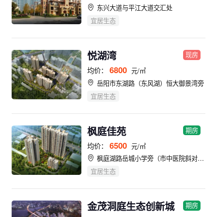
东兴大道与平江大道交汇处
宜居生态
悦湖湾
现房
6800
均价：
元/㎡
岳阳市东湖路（东风湖）恒大御景湾旁
宜居生态
枫庭佳苑
期房
6500
均价：
元/㎡
枫庭湖路岳城小学旁（市中医院斜对面）
宜居生态
金茂洞庭生态创新城
期房