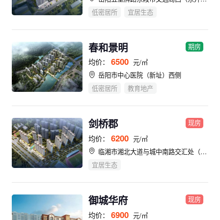
低密居所
宜居生态
春和景明
期房
6500
均价：
元/㎡
岳阳市中心医院（新址）西侧
低密居所
教育地产
剑桥郡
现房
6200
均价：
元/㎡
临湘市湘北大道与城中南路交汇处（临湘市第一中学西侧）
宜居生态
御城华府
现房
6900
均价：
元/㎡