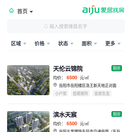
首页
区域
价格
状态
面积
更多
天伦云锦院
期房
6500
均价：
元/㎡
岳阳市岳阳楼区洛王新天地正对面
小户型
低密居所
宜居生态
滨水天宸
期房
6500
均价：
元/㎡
岳阳五里牌路东段市交通局西（东升小学斜对面）